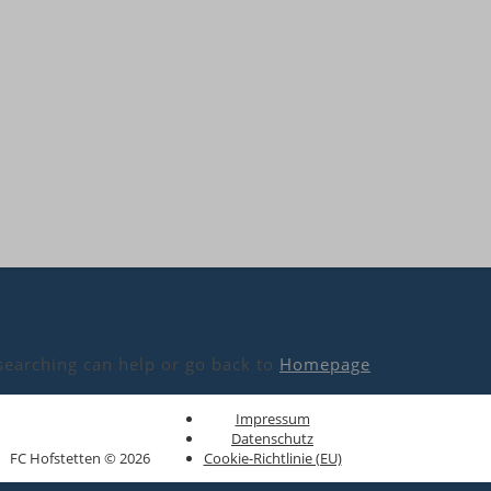
 searching can help or go back to
Homepage
Impressum
Datenschutz
FC Hofstetten © 2026
Cookie-Richtlinie (EU)